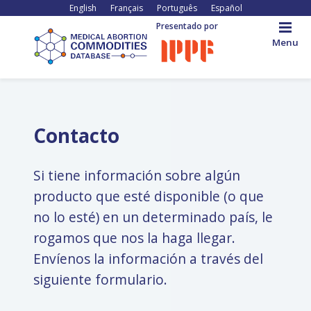
Pasar
English
Français
Português
Español
al
Presentado por
contenido
Menu
principal
Back
to
top
Contacto
Si tiene información sobre algún
producto que esté disponible (o que
no lo esté) en un determinado país, le
rogamos que nos la haga llegar.
Envíenos la información a través del
siguiente formulario.