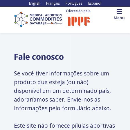
Pular
English
Français
Português
Español
para
Oferecido pela
o
Menu
conteúdo
principal
Back
to
top
Fale conosco
Se você tiver informações sobre um
produto que esteja (ou não)
disponível em um determinado país,
adoraríamos saber. Envie-nos as
informações pelo formulário abaixo.
Este site não fornece pílulas abortivas