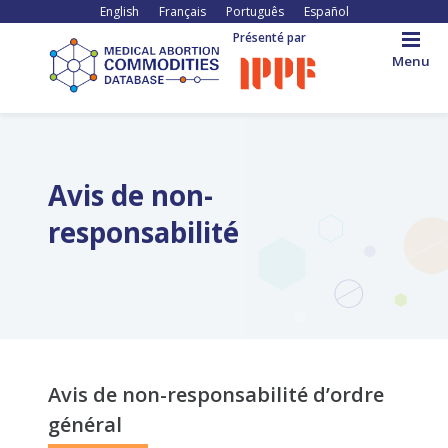
Aller
English
Français
Português
Español
au
Présenté par
contenu
Menu
principal
Back
to
top
Avis de non-
responsabilité
Avis de non-responsabilité d’ordre
général