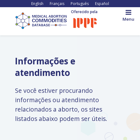
Pular
English
Français
Português
Español
para
Oferecido pela
o
Menu
conteúdo
principal
Back
to
top
Informações e
atendimento
Se você estiver procurando
informações ou atendimento
relacionados a aborto, os sites
listados abaixo podem ser úteis.